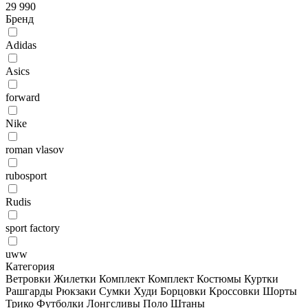
29 990
Бренд
Adidas
Asics
forward
Nike
roman vlasov
rubosport
Rudis
sport factory
uww
Категория
Ветровки
Жилетки
Комплект
Комплект
Костюмы
Куртки
Рашгарды
Рюкзаки
Сумки
Худи
Борцовки
Кроссовки
Шорты
Трико
Футболки
Лонгсливы
Поло
Штаны