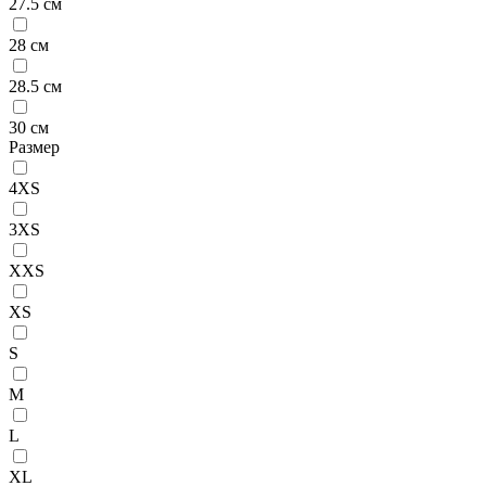
27.5 см
28 см
28.5 см
30 см
Размер
4XS
3XS
XXS
XS
S
M
L
XL