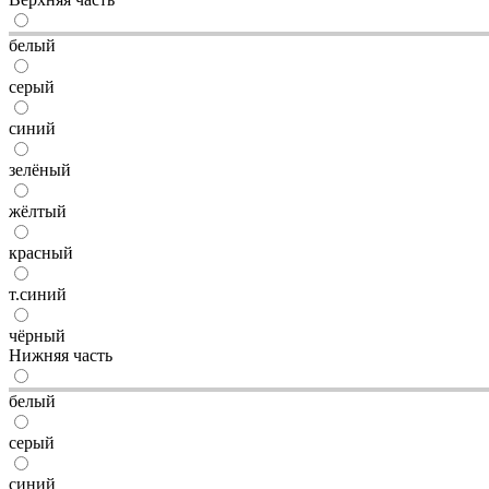
белый
серый
синий
зелёный
жёлтый
красный
т.синий
чёрный
Нижняя часть
белый
серый
синий