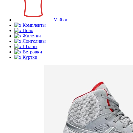
Майки
Комплекты
Поло
Жилетки
Лонгсливы
Штаны
Ветровки
Куртки