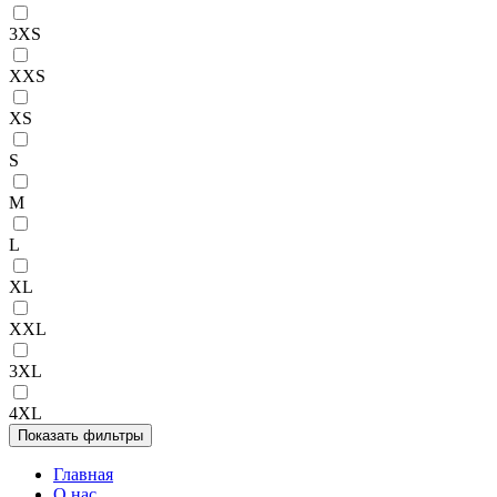
3XS
XXS
XS
S
M
L
XL
XXL
3XL
4XL
Главная
О нас